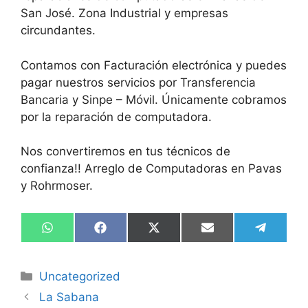
San José. Zona Industrial y empresas
circundantes.
Contamos con Facturación electrónica y puedes
pagar nuestros servicios por Transferencia
Bancaria y Sinpe – Móvil. Únicamente cobramos
por la reparación de computadora.
Nos convertiremos en tus técnicos de
confianza!! Arreglo de Computadoras en Pavas
y Rohrmoser.
Compartir
Compartir
Compartir
Compartir
Compart
W
F
X
E
T
en
en
en
en
en
h
a
(
m
e
a
c
T
a
l
t
e
w
i
e
Categorías
Uncategorized
s
b
i
l
g
A
o
t
r
La Sabana
p
o
t
a