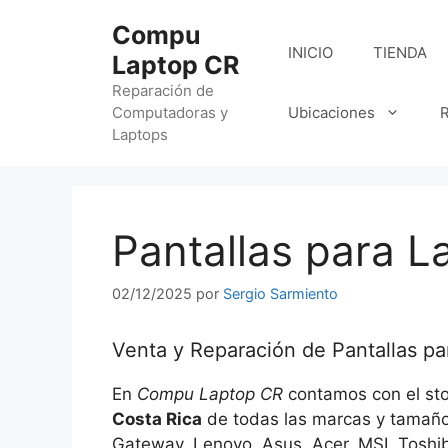
Saltar
Compu
al
INICIO
TIENDA
Laptop CR
contenido
Reparación de
Computadoras y
Ubicaciones
R
Laptops
Pantallas para L
02/12/2025
por
Sergio Sarmiento
Venta y Reparación de Pantallas pa
En
Compu Laptop CR
contamos con el st
Costa Rica
de todas las marcas y tamaño
Gateway, Lenovo, Asus, Acer, MSI, Toshi