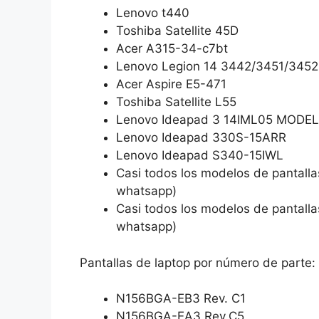
Lenovo t440
Toshiba Satellite 45D
Acer A315-34-c7bt
Lenovo Legion 14 3442/3451/3452
Acer Aspire E5-471
Toshiba Satellite L55
Lenovo Ideapad 3 14IML05 MODE
Lenovo Ideapad 330S-15ARR
Lenovo Ideapad S340-15IWL
Casi todos los modelos de pantallas
whatsapp)
Casi todos los modelos de pantallas
whatsapp)
Pantallas de laptop por número de parte:
N156BGA-EB3 Rev. C1
N156BGA-EA3 Rev.C5